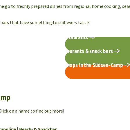
he go to freshly prepared dishes from regional home cooking, seaso
 bars that have something to suit every taste.
discover all restaurants
Opening hours of the restaurants & snack bars
↗ Shopping: Supermarket & shops in the Südsee-Camp
Camp
Click on a name to find out more!
ampoline
|
Beach- & Snackbar