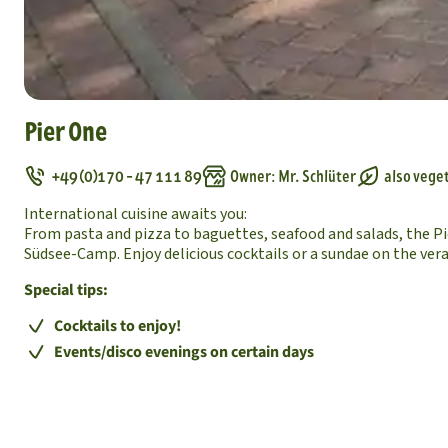
Pier One
+49 (0)170 - 47 111 89
Owner: Mr. Schlüter
also vege
International cuisine awaits you:
From pasta and pizza to baguettes, seafood and salads, the Pi
Südsee-Camp. Enjoy delicious cocktails or a sundae on the ver
Special tips:
Cocktails to enjoy!
Events/disco evenings on certain days