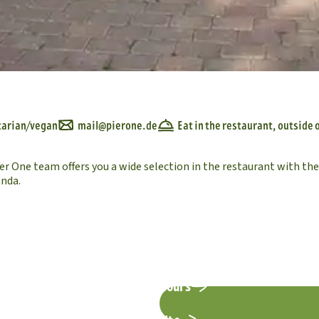
tarian/vegan
mail@pierone.de
Eat in the restaurant, outside 
er One team offers you a wide selection in the restaurant with th
anda.
Opening hours