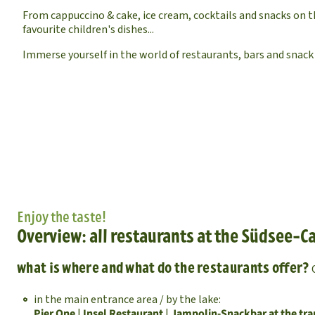
From cappuccino & cake, ice cream, cocktails and snacks on t
favourite children's dishes...
Immerse yourself in the world of restaurants, bars and snack
Enjoy the taste!
Overview: all restaurants at the Südsee-
what is where and what do the restaurants offer?
in the main entrance area / by the lake:
Pier One
|
Insel Restaurant
|
Jampolin-Snackbar at the tr