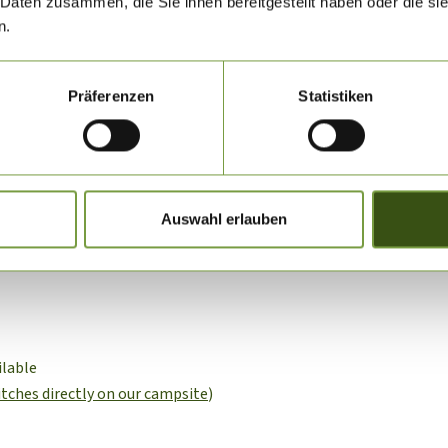
 Daten zusammen, die Sie ihnen bereitgestellt haben oder die s
n.
Präferenzen
Statistiken
tions
ur Südsee-Camp campsite is ideal for motorhome and caravan owne
Auswahl erlauben
our, but is also a place where caravan car combinations can chec
ilable
tches directly on our campsite
)