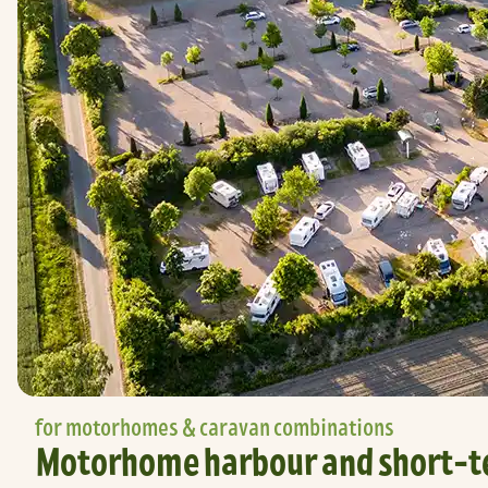
for motorhomes & caravan combinations
Motorhome harbour and short-te