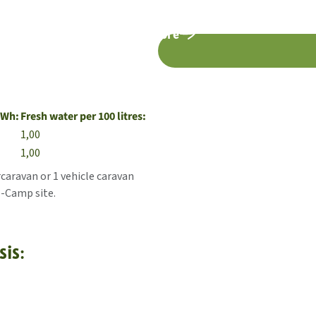
learn more
kWh:
Fresh water per 100 litres:
1,00
1,00
rcaravan or 1 vehicle caravan
e-Camp site.
sis: