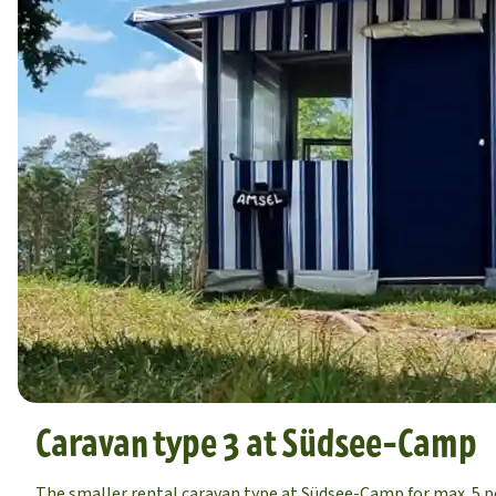
Caravan type 3 at Südsee-Camp
The smaller rental caravan type at Südsee-Camp for max. 5 p