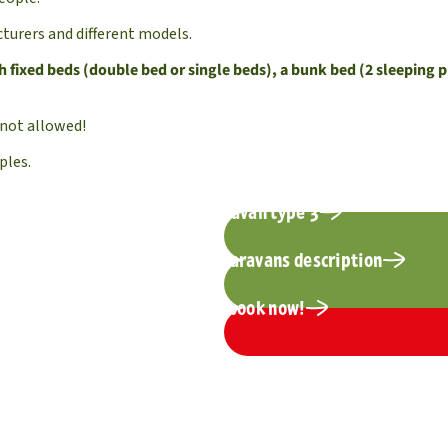
turers and different models.
h fixed beds (double bed or single beds), a bunk bed (2 sleeping pl
not allowed!
ples.
general info: caravan type 3
to the individual type 3 caravans description
choose date & book now!