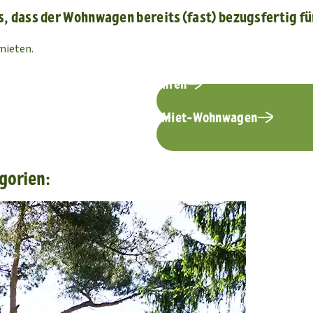
 dass der Wohnwagen bereits (fast) bezugsfertig für
mieten.
mehr erfahren
Größenkategorien der Miet-Wohnwagen
gorien: