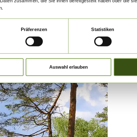
 Daten zusammen, die Sie ihnen bereitgestellt haben oder die s
n.
it Festbetten (Doppelbett oder Einzelbetten) und der bzw. die weitere(n
Präferenzen
Statistiken
Auswahl erlauben