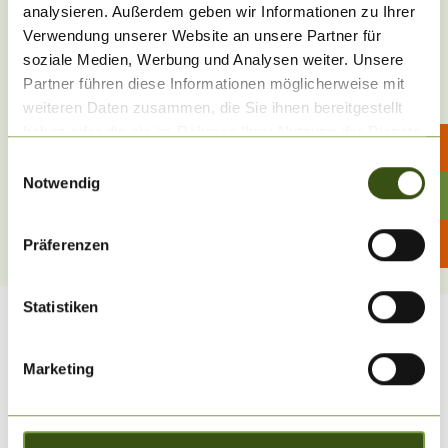
Bonuspunkte haben eine Gültigkeit von 3 Jahren.
Die
analysieren. Außerdem geben wir Informationen zu Ihrer
Punkte werden am Ende des Aufenthalts bei Vorlage des
Verwendung unserer Website an unsere Partner für
Profils in der Web-App in den Rezeptionen
soziale Medien, Werbung und Analysen weiter. Unsere
gutgeschrieben.
Nachträgliche Gutschrift nicht möglich.
Partner führen diese Informationen möglicherweise mit
weiteren Daten zusammen, die Sie ihnen bereitgestellt
Vorteile im Südsee-Camp entdecken ↓
haben oder die sie im Rahmen Ihrer Nutzung der Dienste
gesammelt haben.
Einwilligungsauswahl
↗ Weitere Infos zur LeadingCard
Notwendig
↗ Direkt registrieren!
Präferenzen
Statistiken
jetzt entdecken!
Marketing
LeadingCard-Vorteile & -Punkte
einlösen im Südsee-Camp