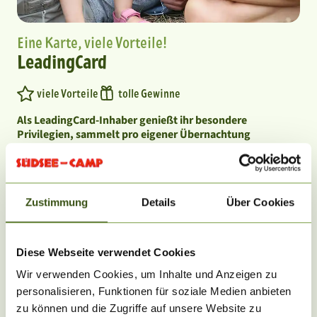
Eine Karte, viele Vorteile!
LeadingCard
viele Vorteile
tolle Gewinne
Als LeadingCard-Inhaber genießt ihr besondere
Privilegien, sammelt pro eigener Übernachtung
Bonuspunkte und könnt diese in wertvolle Prämien
eintauschen. Euren Punktestand und aktuelle Prämien
könnt ihr jederzeit online einsehen!
Außerdem nehmt ihr jeden Monat an einer Verlosung von
Zustimmung
Details
Über Cookies
einer Woche Aufenthalt auf einem
LeadingCampingplatz inklusive Restaurant, Wellness,
Sport und vielem mehr teil!
Diese Webseite verwendet Cookies
Eure persönliche digitale LeadingCard erhaltet ihr online
Wir verwenden Cookies, um Inhalte und Anzeigen zu
auf ↗
leading-card.com/register
.
personalisieren, Funktionen für soziale Medien anbieten
zu können und die Zugriffe auf unsere Website zu
Die LeadingCard kostet einmalig nur 10,- € und die