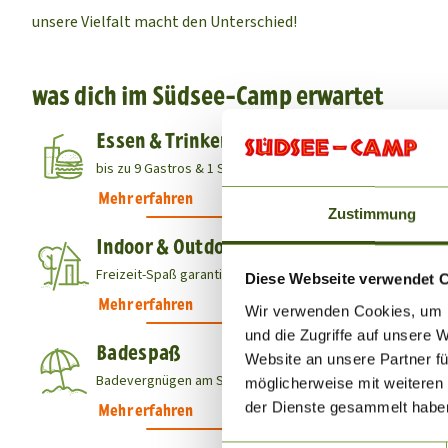
unsere Vielfalt macht den Unterschied!
was dich im Südsee-Camp erwartet
Essen & Trinken
bis zu 9 Gastros & 1 Supermarkt laden zum Genießen ein
Mehr erfahren
Zustimmung
Indoor & Outdoor
Freizeit-Spaß garantiert bei jedem Wetter
Diese Webseite verwendet 
Mehr erfahren
Wir verwenden Cookies, um I
und die Zugriffe auf unsere 
Badespaß
Website an unsere Partner fü
Badevergnügen am Sandstrand oder indoor unter Palmen
möglicherweise mit weiteren
der Dienste gesammelt habe
Mehr erfahren