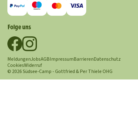
Folge uns
Meldungen
Jobs
AGB
Impressum
Barrieren
Datenschutz
Cookies
Widerruf
© 2026 Südsee-Camp - Gottfried & Per Thiele OHG