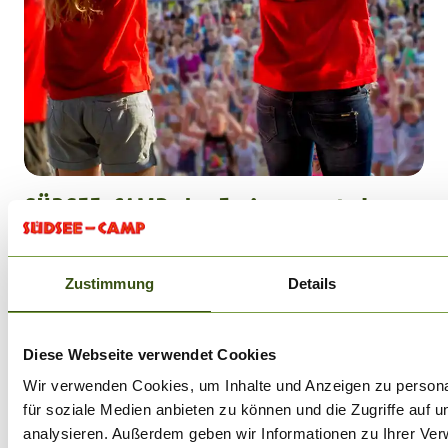
SÜDSEE-CAMP: das Ferienresort als
Arbeitsplatz kennenlernen
Allgemeine Infos / Überblick: was ist das
Zustimmung
Details
Südsee-Camp?
Das familiengeführte Ferienresort Südsee-Camp wurde
Diese Webseite verwendet Cookies
1970 gegründet und feierte 2020 bereits sein 50-jähriges
Wir verwenden Cookies, um Inhalte und Anzeigen zu persona
Jubiläum. Fokus des Unternehmens war es schon immer
für soziale Medien anbieten zu können und die Zugriffe auf 
einen
wunderschönen Urlaub für Familien zu gestalten
.
analysieren. Außerdem geben wir Informationen zu Ihrer Ve