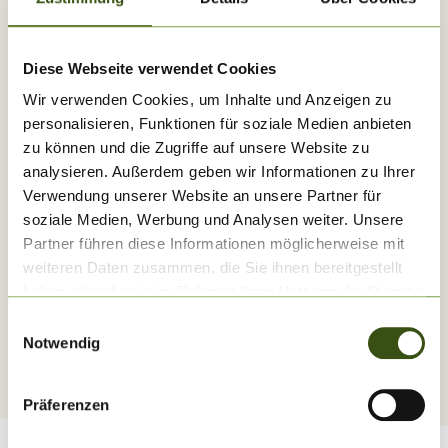
Alle Einrichtungen auf einen Blick
Diese Webseite verwendet Cookies
Öffnungszeiten im Südsee-
Wir verwenden Cookies, um Inhalte und Anzeigen zu
Camp
personalisieren, Funktionen für soziale Medien anbieten
zu können und die Zugriffe auf unsere Website zu
analysieren. Außerdem geben wir Informationen zu Ihrer
Was hat wann geöffnet?
Verwendung unserer Website an unsere Partner für
Das Südsee-Camp ist grundsätzlich ganzjährig geöffnet
soziale Medien, Werbung und Analysen weiter. Unsere
- die Öffnungszeiten unserer Angebote vor Ort variieren
Partner führen diese Informationen möglicherweise mit
je nach Saisonzeit.
weiteren Daten zusammen, die Sie ihnen bereitgestellt
Hier findet ihr die aktuellen Öffnungszeiten!
haben oder die sie im Rahmen Ihrer Nutzung der Dienste
gesammelt haben.
Rezeption
|
Freizeit
|
Restaurants
|
Einwilligungsauswahl
Notwendig
Supermarkt & Shops
Präferenzen